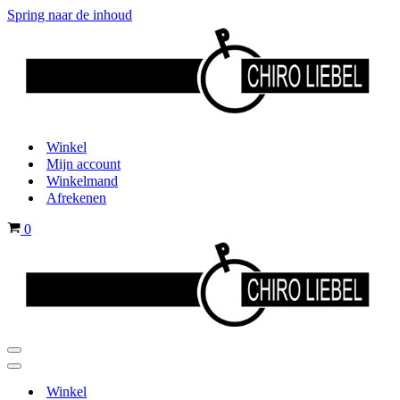
Spring naar de inhoud
Winkel
Mijn account
Winkelmand
Afrekenen
Winkelwagen
0
Navigatiemenu
Navigatiemenu
Winkel